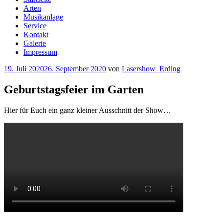
Arten
Musikanlage
Service
Kontakt
Galerie
Impressum
Veröffentlicht
19. Juli 2020
26. September 2020
von
Lasershow_Erding
am
Geburtstagsfeier im Garten
Hier für Euch ein ganz kleiner Ausschnitt der Show…